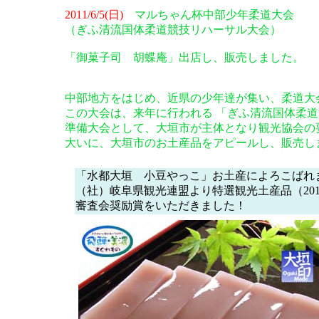
2011/6/5(日)
マルちゃん杯中部少年柔道大会
（ぎふ清流国体柔道競技リハーサル大会）
「御菓子司 胡蝶庵」出店し、販売しました。
中部地方をはじめ、近県の少年達が集い、柔道大
この大会は、来年に行われる 「ぎふ清流国体柔
準備大会として、大垣市が主体となり観光協会の
大いに、大垣市のお土産品をアピールし、販売し
「水都大垣 小豆やっこ」お土産によろこばれ
（社）岐阜県観光連盟より特選観光土産品（201
審査会奨励賞をいただきました！